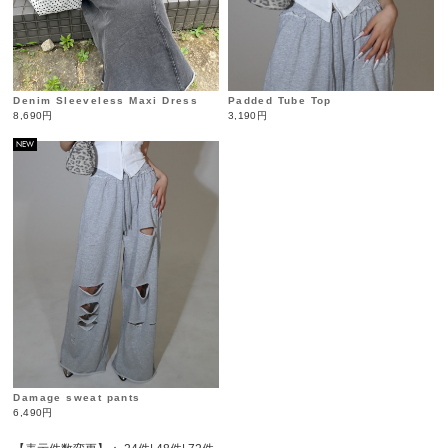
Denim Sleeveless Maxi Dress
Padded Tube Top
8,690円
3,190円
NEW
Damage sweat pants
6,490円