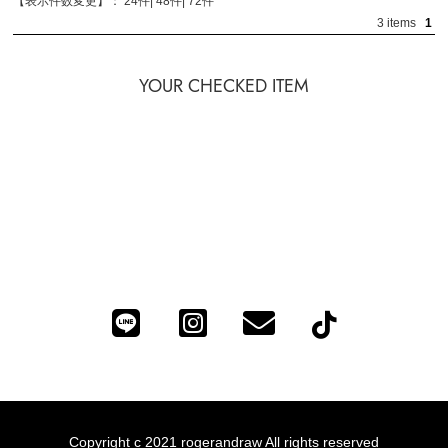
【表示件数変更】：
24件
|
48件
|
72件
3 items
1
YOUR CHECKED ITEM
Copyright c 2021 rogerandraw All rights reserved