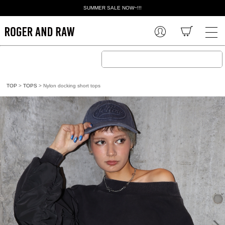
SUMMER SALE NOW~!!!
TOP
>
TOPS
> Nylon docking short tops