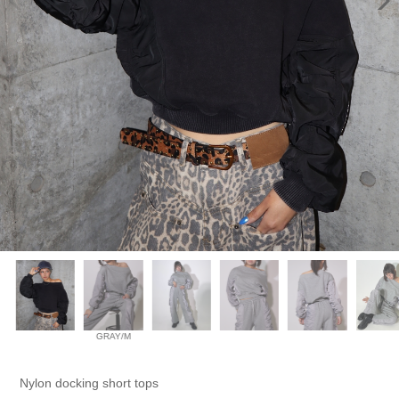
GRAY/M
Nylon docking short tops