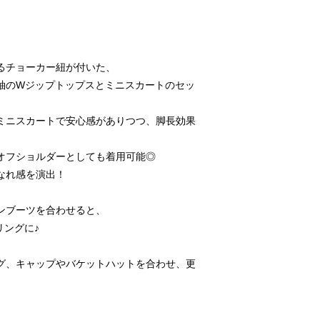
るチョーカー紐が付いた、
袖のWジップトップスとミニスカートのセッ
ミニスカートで安心感がありつつ、脚長効果
♪
オフショルダーとしても着用可能◎
なれ感を演出！
ンブーツを合わせると、
リングに♪
グ、キャップやバケットハットを合わせ、更