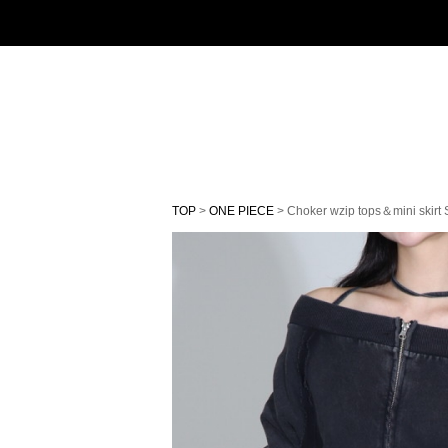
TOP
>
ONE PIECE
> Choker wzip tops＆mini skirt