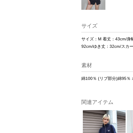
サイズ
サイズ：M 着丈：43cm/身幅
92cm/ゆき丈：32cm/スカ
素材
綿100％ (リブ部分)綿95
関連アイテム