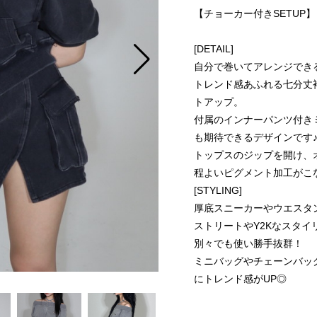
【チョーカー付きSETUP】
[DETAIL]
自分で巻いてアレンジでき
トレンド感あふれる七分丈
トアップ。
付属のインナーパンツ付き
も期待できるデザインです
トップスのジップを開け、
程よいピグメント加工がこ
[STYLING]
厚底スニーカーやウエスタ
ストリートやY2Kなスタイ
別々でも使い勝手抜群！
ミニバッグやチェーンバッ
にトレンド感がUP◎