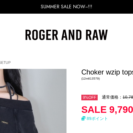
SUMMER SALE NOW~!!!
 SETUP
Choker wzip to
(12m613579)
通常価格：
10,7
9%OFF
SALE 9,79
89ポイント